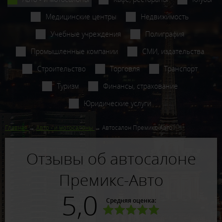
Медицинские центры
Недвижимость
Учебные учреждения
Полиграфия
Промышленные компании
СМИ, издательства
Строительство
Торговля
Транспорт
Туризм
Финансы, страхование
Юридические услуги
Главная
Авто - и мотосалоны
Автосалон Премикс-Авто
Отзывы об автосалоне
Премикс-Авто
5,0
Средняя оценка: