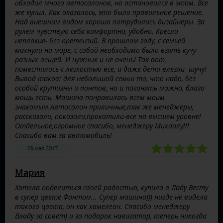
обходил много автосалонов, но остановился в этом. Все
же купил. Как оказалось, это было правильное решение.
Над внешним видом хорошо потрудились дизайнеры. За
рулем чувствую себя комфортно, удобно. Кресла
неплохие- без претензий. В прошлом году, с семьей
махнули на море, с собой необходимо было взять кучу
разных вещей. И нужных и не очень! Так вот,
поместилось с легкостью всё, и даже дети влезли- шучу!
Вывод таков: для небольшой семьи то, что надо, без
особой крутизны и понтов, но и погонять можно, благо
мощь есть. Машина понравилась всем моим
знакомым.Автосалон приличные,так же менеджеры,
рассказали, показали,прокатили-все на высшем уровне!
Отдельное,огромное спасибо, менеджеру Михаилу!!!
Спасибо вам за автомобиль!
09 мая 2017
Мария
Хотела поделиться своей радостью, купила в Ладу Весту
в супер цвете Фантом... Супер машина))) нигде не видела
такого цвета, он как хамелеон. Спасибо менеджеру
Владу за совет) и за подарок навигатор, теперь никогда