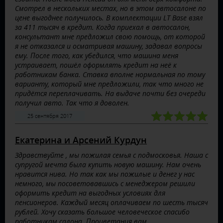
Смотрел в нескольких местах, но в этом автосалоне по
цене выгоднее получилось. В комплектации LT Base взял
за 411 тысяч в кредит. Когда приехал в автосалон,
консультант мне предложил свою помощь, от которой
я не отказался и осматривая машину, задавал вопросы
ему. После того, как убедился, что машина меня
устраивает, пошёл оформлять кредит на неё к
работникам банка. Ставка вполне нормальная по тому
варианту, который мне предложили, так что много не
придётся переплачивать. На выдаче почти без очереди
получил авто. Так что я доволен.
25 сентября 2017
Екатерина и Арсений Курдун
Здравствуйте , мы пожилая семья с подмосковья. Наша с
супругой мечта была купить новую машину. Нам очень
нравится нива. Но так как мы пожилые и денег у нас
немного, мы посоветовавшись с менеджером решили
оформить кредит на выгодных условиях для
пенсионеров. Каждый месяц оплачиваем по шесть тысяч
рублей. Хочу сказать большое человеческое спасибо
работникам салона. Процветания вам.