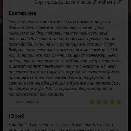
Сортировать:
Дата отзыва
Рейтинг
Екатерина
Хочу поделиться положительным опытом покупки
Фольксваген Гольф в этом салоне) Плюсов сразу
несколько: скидки, подарки, тактичный вежливый
персонал. Приехала в салон, меня сразу пригласили на
тест-драйв, машина мне понравилась, сказала "беру".
Выбрали комплектацию самую простую: комфорт 110
л.с. Понравилось, как со мной общался менеджер. Было
видно, что он понимает - я не большой спец в машинах -
и может попытаться меня как-то обмануть, но, нет,
отвечал на все мои глупые вопросы, не пытался ничего
продать без моей на то воли)) Кредит оформила в
салоне, пока менеджер бегал с бумагами на автомобиль,
предложили кофе. P.S. Подарили видеорегистратор,
налили полный бак бензина))
29 сентября 2017
Юрий
Приобрёл Aveo седан месяц назад, уже привык на нём
ездить. После моей Нексии он для меня верх комфорта.