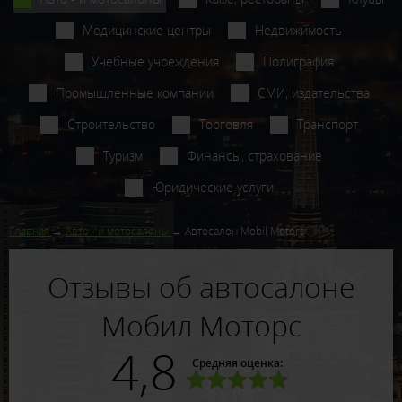
Медицинские центры
Недвижимость
Учебные учреждения
Полиграфия
Промышленные компании
СМИ, издательства
Строительство
Торговля
Транспорт
Туризм
Финансы, страхование
Юридические услуги
Главная
Авто - и мотосалоны
Автосалон Mobil Motors
Отзывы об автосалоне
Мобил Моторс
4,8
Средняя оценка: