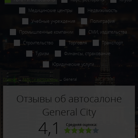
Медицинские центры
Недвижимость
Учебные учреждения
Полиграфия
Промышленные компании
СМИ, издательства
Строительство
Торговля
Транспорт
Туризм
Финансы, страхование
Юридические услуги
Главная
Авто - и мотосалоны
General
Отзывы об автосалоне
General City
4,1
Средняя оценка: