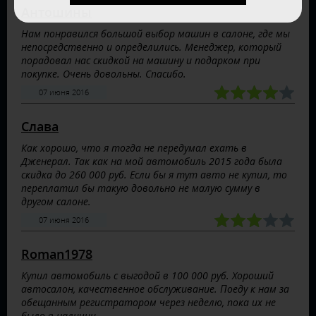
Антошины
Нам понравился большой выбор машин в салоне, где мы
непосредственно и определились. Менеджер, который
порадовал нас скидкой на машину и подарком при
покупке. Очень довольны. Спасибо.
07 июня 2016
Слава
Как хорошо, что я тогда не передумал ехать в
Дженерал. Так как на мой автомобиль 2015 года была
скидка до 260 000 руб. Если бы я тут авто не купил, то
переплатил бы такую довольно не малую сумму в
другом салоне.
07 июня 2016
Roman1978
Купил автомобиль с выгодой в 100 000 руб. Хороший
автосалон, качественное обслуживание. Поеду к нам за
обещанным регистратором через неделю, пока их не
было в наличии.