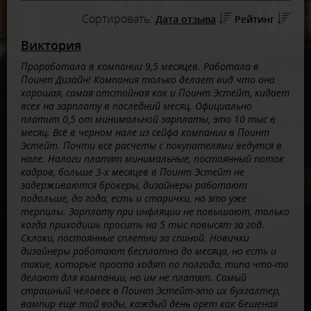
Сортировать:
Дата отзыва
Рейтинг
Виктория
Проработала в компании 9,5 месяцев. Работала в
Поинт Дизайн! Компания только делает вид что она
хорошая, самая отстойная как и Поинт Эстейт, кидает
всех на зарплату в последний месяц. Официально
платит 0,5 от минимальной зарплаты, это 10 тыс в
месяц. Всё в черном нале из сейфа компании в Поинт
Эстейт. Почти все расчеты с покупателями ведутся в
нале. Налоги платят минимальные, постоянный поток
кадров, больше 3-х месяцев в Поинт Эстейт не
задерживаются брокеры, дизайнеры работают
подольше, до года, есть и старички, но это уже
терпилы. Зарплату при инфляции не повышают, только
когда приходишь просить на 5 тыс повысят за год.
Склоки, постоянные сплетни за спиной. Новички
дизайнеры работают бесплатно до месяца, но есть и
такие, которые просто ходят по полгода, типа что-то
делают для компании, но им не платят. Самый
страшный человек в Поинт Эстейт-это их бухгалтер,
вампир еще той воды, каждый день орет как бешеная