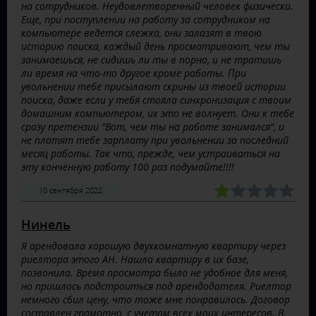
на сотрудников. Неудовлетворенный человек физически.
Еще, при поступлении на работу за сотрудником на
компьютере ведется слежка, они залазят в твою
историю поиска, каждый день просматривают, чем ты
занимаешься, не сидишь ли ты в порно, и не тратишь
ли время на что-то другое кроме работы. При
увольнении тебе присылают скрины из твоей истории
поиска, даже если у тебя стояла синхронизация с твоим
домашним компьютером, их это не волнует. Они к тебе
сразу претензии "Вот, чем ты на работе занимался", и
не платят тебе зарплату при увольнении за последний
месяц работы. Так что, прежде, чем устраиваться на
эту конченную работу 100 раз подумайте!!!!
10 сентября 2022
Нинель
Я арендовала хорошую двухкомнатную квартиру через
риелтора этого АН. Нашла квартиру в их базе,
позвонила. Время просмотра было не удобное для меня,
но пришлось подстроиться под арендодателя. Риелтор
немного сбил цену, что тоже мне понравилось. Договор
составлен грамотно, с учетом всех моих интересов. В