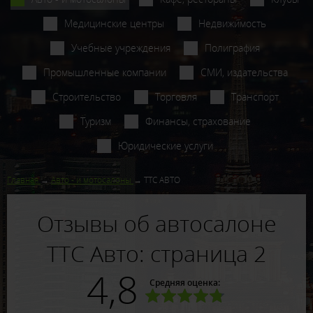
Медицинские центры
Недвижимость
Учебные учреждения
Полиграфия
Промышленные компании
СМИ, издательства
Строительство
Торговля
Транспорт
Туризм
Финансы, страхование
Юридические услуги
Главная
Авто - и мотосалоны
ТТС АВТО
Отзывы об автосалоне
ТТС Авто: страница 2
4,8
Средняя оценка: