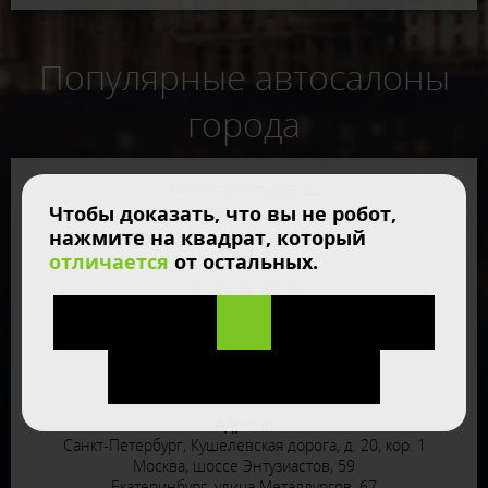
Популярные автосалоны
города
Количество отзывов:
52
Чтобы доказать, что вы не робот,
Средняя оценка:
нажмите на квадрат, который
5,0
отличается
от остальных.
Автосалон Am-Bu
Официальный сайт:
am-bu.ru
Телефоны:
8-800-500-35-89.
Адреса:
Санкт-Петербург, Кушелевская дорога, д. 20, кор. 1
Москва, шоссе Энтузиастов, 59
Екатеринбург, улица Металлургов, 67