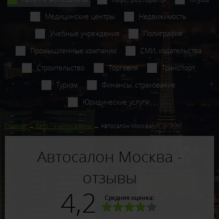
Медицинские центры
Недвижимость
Учебные учреждения
Полиграфия
Промышленные компании
СМИ, издательства
Строительство
Торговля
Транспорт
Туризм
Финансы, страхование
Юридические услуги
Главная
Авто - и мотосалоны
Автосалон Москва
Автосалон Москва -
отзывы
4,2
Средняя оценка: