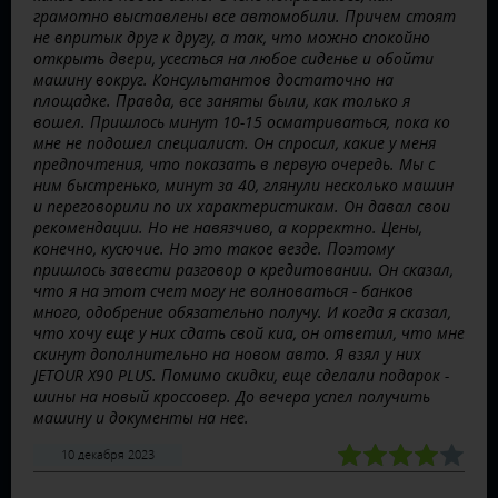
грамотно выставлены все автомобили. Причем стоят
не впритык друг к другу, а так, что можно спокойно
открыть двери, усесться на любое сиденье и обойти
машину вокруг. Консультантов достаточно на
площадке. Правда, все заняты были, как только я
вошел. Пришлось минут 10-15 осматриваться, пока ко
мне не подошел специалист. Он спросил, какие у меня
предпочтения, что показать в первую очередь. Мы с
ним быстренько, минут за 40, глянули несколько машин
и переговорили по их характеристикам. Он давал свои
рекомендации. Но не навязчиво, а корректно. Цены,
конечно, кусючие. Но это такое везде. Поэтому
пришлось завести разговор о кредитовании. Он сказал,
что я на этот счет могу не волноваться - банков
много, одобрение обязательно получу. И когда я сказал,
что хочу еще у них сдать свой киа, он ответил, что мне
скинут дополнительно на новом авто. Я взял у них
JETOUR X90 PLUS. Помимо скидки, еще сделали подарок -
шины на новый кроссовер. До вечера успел получить
машину и документы на нее.
10 декабря 2023