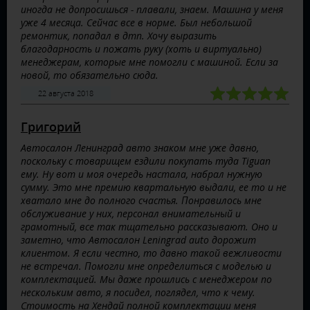
иногда не допросишься - плавали, знаем. Машина у меня
уже 4 месяца. Сейчас все в норме. Был небольшой
ремонтик, попадал в дтп. Хочу выразить
благодарность и пожать руку (хоть и виртуально)
менеджерам, которые мне помогли с машиной. Если за
новой, то обязательно сюда.
22 августа 2018
Григорий
Автосалон Ленинград авто знаком мне уже давно,
поскольку с товарищем ездили покупать туда Tiguan
ему. Ну вот и моя очередь настала, набрал нужную
сумму. Это мне премию квартальную выдали, ее то и не
хватало мне до полного счастья. Понравилось мне
обслуживание у них, персонал внимательный и
грамотный, все так тщательно рассказывают. Оно и
заметно, что Автосалон Leningrad auto дорожит
клиентом. Я если честно, то давно такой вежливости
не встречал. Помогли мне определиться с моделью и
комплектацией. Мы даже прошлись с менеджером по
нескольким авто, я посидел, поглядел, что к чему.
Стоимость на Хендай полной комплектации меня