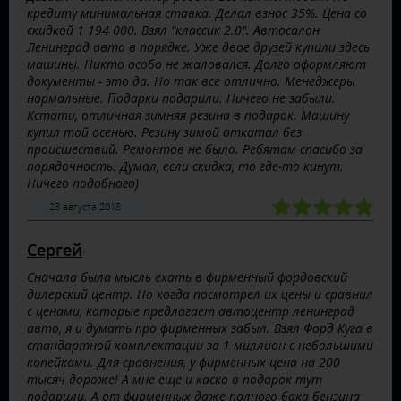
кредиту минимальная ставка. Делал взнос 35%. Цена со
скидкой 1 194 000. Взял "классик 2.0". Автосалон
Ленинград авто в порядке. Уже двое друзей купили здесь
машины. Никто особо не жаловался. Долго оформляют
документы - это да. Но так все отлично. Менеджеры
нормальные. Подарки подарили. Ничего не забыли.
Кстати, отличная зимняя резина в подарок. Машину
купил той осенью. Резину зимой откатал без
происшествий. Ремонтов не было. Ребятам спасибо за
порядочность. Думал, если скидка, то где-то кинут.
Ничего подобного)
23 августа 2018
Сергей
Сначала была мысль ехать в фирменный фордовский
дилерский центр. Но когда посмотрел их цены и сравнил
с ценами, которые предлагает автоцентр ленинград
авто, я и думать про фирменных забыл. Взял Форд Куга в
стандартной комплектации за 1 миллион с небольшими
копейками. Для сравнения, у фирменных цена на 200
тысяч дороже! А мне еще и каско в подарок тут
подарили. А от фирменных даже полного бака бензина