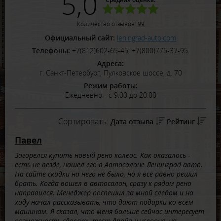
5,0
Количество отзывов:
99
Официальный сайт:
leningrad-auto.com
Телефоны:
+7(812)602-65-45; +7(800)775-37-95.
Адреса:
г. Санкт-Петербург, Пулковское шоссе, д. 70
Режим работы:
Ежедневно - с 9:00 до 20:00
Сортировать:
Дата отзыва
Рейтинг
Павел
Загорелся купить новый рено колеос. Как оказалось -
есть не везде, нашел его в Автосалоне Ленинград авто.
На сайте скидки на него не было, но я все равно решил
брать. Когда вошел в автосалон, сразу к рядам рено
направился. Менеджер поспешил за мной следом и на
ходу начал рассказывать, что дают подарки ко всем
машинам. Я сказал, что меня больше сейчас интересует
возможность сделать тест-драйв и условия, на