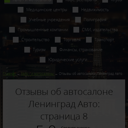
Медицинские центры
Недвижимость
Учебные учреждения
Полиграфия
Промышленные компании
СМИ, издательства
Строительство
Торговля
Транспорт
Туризм
Финансы, страхование
Юридические услуги
Главная
Авто - и мотосалоны
Отзывы об автосалоне Ленинград Авто
Отзывы об автосалоне
Ленинград Авто:
страница 8
Средняя оценка: