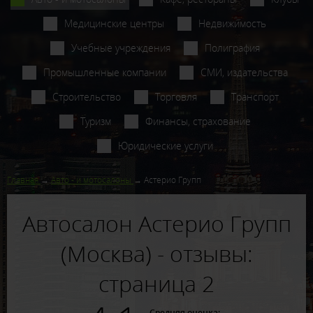
Медицинские центры
Недвижимость
Учебные учреждения
Полиграфия
Промышленные компании
СМИ, издательства
Строительство
Торговля
Транспорт
Туризм
Финансы, страхование
Юридические услуги
Главная
Авто - и мотосалоны
Астерио Групп
Автосалон Астерио Групп
(Москва) - отзывы:
страница 2
Средняя оценка: