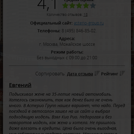
4,1
Количество отзывов:
18
Официальный сайт:
asterio-group.ru
Телефоны:
8 (495) 846-85-02.
Адреса:
г. Москва, Можайское шоссе
Режим работы:
Без выходных с 09:00 до 21:00
Сортировать:
Дата отзыва
Рейтинг
Евгений
Подыскивал жене на 35-летие новый автомобиль.
Хотелось сэкономить, так как денег было не очень
много. В Астерио Групп нашел вариант, что надо. Перед
поездкой в автосалон зашел на их сайт и выбрал
подходящую модель. Взял Киа Рио. Недорогая и без
наворотов модель, как жена и хотела. Не пришлось
даже влезать в кредиты. Цена была очень выгодная,
мне собственных средств хватило. Машину я сразу в