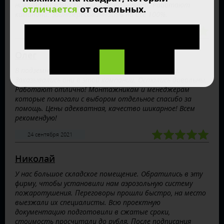
никогда ни каких проблем не возникало. Работают
отличается
от остальных.
командно. Заинтересованность на все 100%.
15 февраля 2022
Олег
В подземную парковку требовались генераторы.
Заказывались они в этой компании. Остались довольны.
Работают отлично! Монтажникам и менеджерам
которые помогали с выбором отдельное спасибо за
помощь. Цены адекватная, качество шикарное! Всем
рекомендую!
24 сентября 2021
Николай
У нас большое складское помещение. Обратились в эту
фирму, чтобы установили нам аэрозольную систему
пожаротушения. Переговоры прошли быстро, на место
выезжали их специалисты. Всю проектную
документацию подготовили в сжатые сроки,
стоимость просчитали до рубля. После подписания