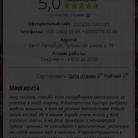
5,0
Количество отзывов:
99
Официальный сайт:
leningrad-auto.com
Телефоны:
+7(812)602-65-45; +7(800)775-37-95.
Адреса:
г. Санкт-Петербург, Пулковское шоссе, д. 70
Режим работы:
Ежедневно - с 9:00 до 20:00
Сортировать:
Дата отзыва
Рейтинг
Маргарита
Хочу сказать спасибо всем сотрудникам автосалона за
участие в моей покупке. Я достаточно быстро выбрала
модель машины, а вот по разным автосалонам ездила
около месяца. Их в нашем городе очень много, у всех
хорошие сайты, а на деле приедешь и начинаются
чудеса - ценники не совпадают с реальностью, указанных
на сайте машин нет в наличии. Я присматривалась к
очень популярной модели - киа рио, ее без проблем