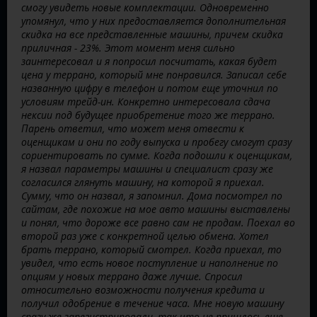
смогу увидеть новые комплектации. Одновременно
упомянул, что у них предоставляется дополнительная
скидка на все представленные машины, причем скидка
приличная - 23%. Этот момент меня сильно
заинтересовал и я попросил посчитать, какая будет
цена у террано, который мне понравился. Записал себе
названную цифру в телефон и потом еще уточнил по
условиям трейд-ин. Конкретно интересовала сдача
нексии под будущее приобретение того же террано.
Парень ответил, что может меня отвести к
оценщикам и они по году выпуска и пробегу смогут сразу
сориентировать по сумме. Когда подошли к оценщикам,
я назвал параметры машины и специалист сразу же
согласился глянуть машину, на которой я приехал.
Сумму, что он назвал, я запомнил. Дома посмотрел по
сайтам, где похожие на мое авто машины выставлены
и понял, что дороже все равно сам не продам. Поехал во
второй раз уже с конкретной целью обмена. Хотел
брать террано, который смотрел. Когда приехал, то
увидел, что есть новое поступление и наполнение по
опциям у новых террано даже лучше. Спросил
относительно возможности получения кредита и
получил одобрение в течение часа. Мне новую машину
сразу же зарегистрировали, так что не пришлось еще