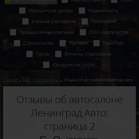
Медицинские центры
Недвижимость
Учебные учреждения
Полиграфия
Промышленные компании
СМИ, издательства
Строительство
Торговля
Транспорт
Туризм
Финансы, страхование
Юридические услуги
Главная
Авто - и мотосалоны
Отзывы об автосалоне Ленинград Авто
Отзывы об автосалоне
Ленинград Авто:
страница 2
Средняя оценка: