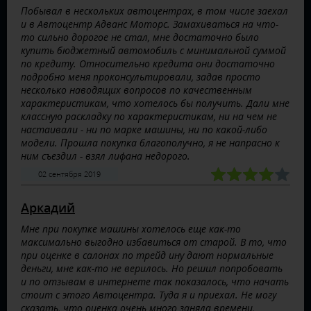
Побывал в нескольких автоцентрах, в том числе заехал
и в Автоцентр Адванс Моторс. Замахиваться на что-
то сильно дорогое не стал, мне достаточно было
купить бюджетный автомобиль с минимальной суммой
по кредиту. Относительно кредита они достаточно
подробно меня проконсультировали, задав просто
несколько наводящих вопросов по качественным
характеристикам, что хотелось бы получить. Дали мне
классную раскладку по характеристикам, ни на чем не
настаивали - ни по марке машины, ни по какой-либо
модели. Прошла покупка благополучно, я не напрасно к
ним съездил - взял лифана недорого.
02 сентября 2019
Аркадий
Мне при покупке машины хотелось еще как-то
максимально выгодно избавиться от старой. В то, что
при оценке в салонах по трейд ину дают нормальные
деньги, мне как-то не верилось. Но решил попробовать
и по отзывам в интернете так показалось, что начать
стоит с этого Автоцентра. Туда я и приехал. Не могу
сказать, что оценка очень много заняла времени,