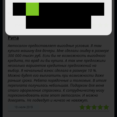
по такой цене. В результате я нашла то, что искала и
очень довольна этим. Автосалону хочу пожелать еще
больше новых клиентов и удачи, и поблагодарить за
отличные ценовые предложения!
27 июля 2019
Рита
Автосалон предоставляет выгодные условия. Я там
купила машину для дочери. Мне сделали скидку в размере
300 000 тысяч руб. Если бы не возможность выгодного
кредита, то вряд ли бы купила. А так мне предложили
несколько вариантов кредитных предложений на
выбор. Я начальный взнос сделала в размере 10 %.
Можно будет его выплатить при возможности даже
раньше срока. Ребята порядочные и толковые. В итоге
переплата получилась небольшая. Подарком для меня
стало оформление страховки. К сотрудничеству могу
порекомендовать всем этот автосалон. И можно
доверять. Не подведут и ничего не навяжут.
10 июля 2019