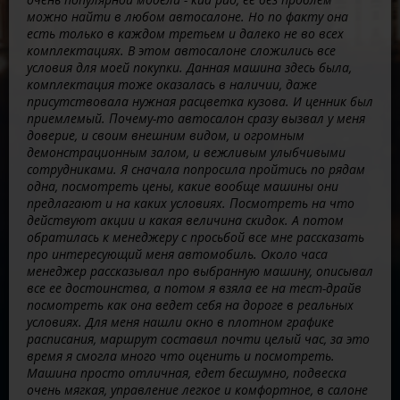
можно найти в любом автосалоне. Но по факту она
есть только в каждом третьем и далеко не во всех
комплектациях. В этом автосалоне сложились все
условия для моей покупки. Данная машина здесь была,
комплектация тоже оказалась в наличии, даже
присутствовала нужная расцветка кузова. И ценник был
приемлемый. Почему-то автосалон сразу вызвал у меня
доверие, и своим внешним видом, и огромным
демонстрационным залом, и вежливым улыбчивыми
сотрудниками. Я сначала попросила пройтись по рядам
одна, посмотреть цены, какие вообще машины они
предлагают и на каких условиях. Посмотреть на что
действуют акции и какая величина скидок. А потом
обратилась к менеджеру с просьбой все мне рассказать
про интересующий меня автомобиль. Около часа
менеджер рассказывал про выбранную машину, описывал
все ее достоинства, а потом я взяла ее на тест-драйв
посмотреть как она ведет себя на дороге в реальных
условиях. Для меня нашли окно в плотном графике
расписания, маршрут составил почти целый час, за это
время я смогла много что оценить и посмотреть.
Машина просто отличная, едет бесшумно, подвеска
очень мягкая, управление легкое и комфортное, в салоне