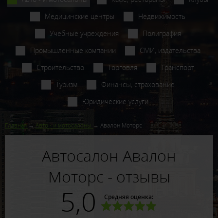
Медицинские центры
Недвижимость
Учебные учреждения
Полиграфия
Промышленные компании
СМИ, издательства
Строительство
Торговля
Транспорт
Туризм
Финансы, страхование
Юридические услуги
Главная
Авто - и мотосалоны
Авалон Моторс
Автосалон Авалон
Моторс - отзывы
5,0
Средняя оценка: