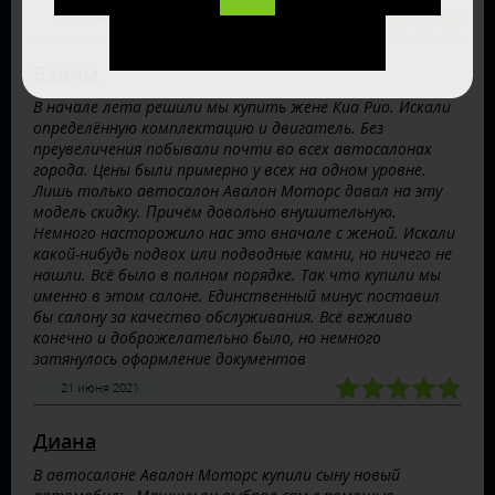
22 июля 2021
Вадим
В начале лета решили мы купить жене Киа Рио. Искали
определённую комплектацию и двигатель. Без
преувеличения побывали почти во всех автосалонах
города. Цены были примерно у всех на одном уровне.
Лишь только автосалон Авалон Моторс давал на эту
модель скидку. Причём довольно внушительную.
Немного насторожило нас это вначале с женой. Искали
какой-нибудь подвох или подводные камни, но ничего не
нашли. Всё было в полном порядке. Так что купили мы
именно в этом салоне. Единственный минус поставил
бы салону за качество обслуживания. Всё вежливо
конечно и доброжелательно было, но немного
затянулось оформление документов
21 июня 2021
Диана
В автосалоне Авалон Моторс купили сыну новый