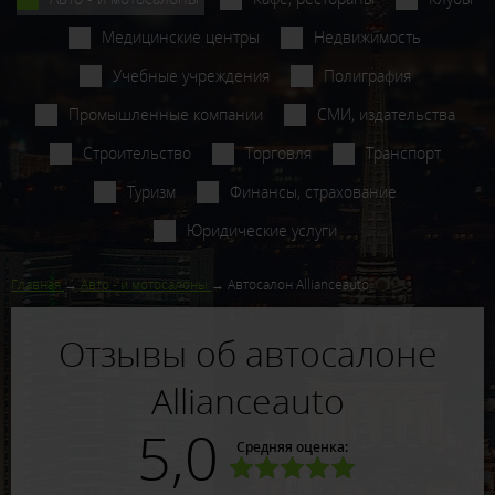
Медицинские центры
Недвижимость
Учебные учреждения
Полиграфия
Промышленные компании
СМИ, издательства
Строительство
Торговля
Транспорт
Туризм
Финансы, страхование
Юридические услуги
Главная
Авто - и мотосалоны
Автосалон Allianceauto
Отзывы об автосалоне
Allianceauto
5,0
Средняя оценка: