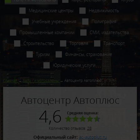
Медицинские центры
Недвижимость
Учебные учреждения
Полиграфия
Промышленные компании
СМИ, издательства
Строительство
Торговля
Транспорт
Туризм
Финансы, страхование
Юридические услуги
Главная
Авто - и мотосалоны
Автоцентр Автоплюс
Автоцентр Автоплюс
4,6
Средняя оценка:
Количество отзывов:
28
Официальный сайт:
ac-autoplus.ru