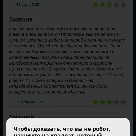
31 марта 2025
Валерия
Больше низачто не свяжусь с доставкой авто. Мой
опыт в этом вопросе с Автоплюсом вышел не самым
лучшим. Захотела модель, которой в наличии на месте
не оказалось. Менеджер предложил доставить. Салон
казался надёжным, с европейскими стандартами и
качественным обслуживанием. Консультация от
менеджера меня приятно впечатлила и скорость
оформлеия также. Бонусом стала скидка. Казалось все
на наивысшем уровне. Но... доставили не через 10 дней,
а через 16. 6 дней задержки ссылались на
непредвиденные обстоятельства, ничего более
конкретного не говорили. А обязаны!
08 февраля 2025
Дмитрий
Автосалон Автоплюс заслуживает похвалы. Для меня
Чтобы доказать, что вы не робот,
было крайне важно, чтобы ассортимент автомобилей
нажмите на квадрат, который