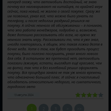
наперед скажу, что автомобиль достойный, не знаю
почему все наговаривают на китайцев, по крайней мере
сейчас, пока новый, не жалею о своей покупке. Сразу же
им позвонил, узнал всё, что можно было узнать по
телефону, и после недолгих раздумий решился на
покупку. А сейчас немного об обслуживании – я понимаю,
что это работа менеджеров, подробно и, возможно,
даже дотошно рассказывать обо всем, но нужно же
немного знать меру. Рассказывали то, что я уже знал,
иногда повторялись, в общем, это такая ложка дегтя в
бочке меда. Хотя о том, как будет проходить процесс
покупки, было полезно послушать, узнал много нового
для себя. В остальном же претензий нет, автомобиль
показали (вживую, кстати, выглядит ещё красивее, чем
на фото), так что я без колебаний решил оформлять
покупку. Вся процедура заняла не так уж много времени,
что однозначно большой плюс. И сейчас я счастливый
обладатель относительно недорого, но симпатичного,
городского авто
13 августа 2024
1
2
3
>
>>