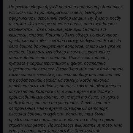
По рекомендации друзей поехал в автоцентр Автоплюс.
Рассказывали про прекрасный сервис, быстрое
оформление и огромный выбор машин. Ну, думаю, поеду
и я туда. И уже через полчаса понял, что ожидания и
реальность – две большие разницы. Сначала все
казалось неплохо. Приятный менеджер, ненавязчивое
предложение кофе – честно скажу, подкупает. Но когда
дело дошло до конкретных вопросов, стало мне уже не
смешно. Казалось, менеджер и сам не знает, какие
автомобили есть в наличии. Показывая каталог,
путался в характеристиках и ценах, постоянно
переспрашивая коллег. В какой-то момент я даже начал
сомневаться, менеджер ли это вообще или просто чей-
то родственник вышел на замену? Когда наконец
определились с моделью, начался квест по оформлению
документов. Казалось бы, в наше время все должно
происходить мгновенно, но не тут то было. То нужно
подождать, то что-то уточнить. А ведь это все
потраченное мною время! Обещанный автопарк
оказался довольно скудным. Конечно, там были
представлены популярные модели, но выбора прямо
скажем маловато. Приходилось выбирать из того, что
есть, а не то, что хотелось бы. Это конечно