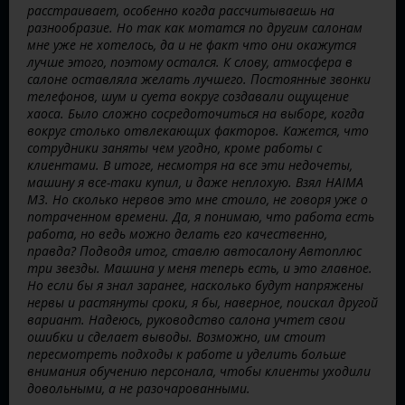
расстраивает, особенно когда рассчитываешь на
разнообразие. Но так как мотатся по другим салонам
мне уже не хотелось, да и не факт что они окажутся
лучше этого, поэтому остался. К слову, атмосфера в
салоне оставляла желать лучшего. Постоянные звонки
телефонов, шум и суета вокруг создавали ощущение
хаоса. Было сложно сосредоточиться на выборе, когда
вокруг столько отвлекающих факторов. Кажется, что
сотрудники заняты чем угодно, кроме работы с
клиентами. В итоге, несмотря на все эти недочеты,
машину я все-таки купил, и даже неплохую. Взял HAIMA
М3. Но сколько нервов это мне стоило, не говоря уже о
потраченном времени. Да, я понимаю, что работа есть
работа, но ведь можно делать его качественно,
правда? Подводя итог, ставлю автосалону Автоплюс
три звезды. Машина у меня теперь есть, и это главное.
Но если бы я знал заранее, насколько будут напряжены
нервы и растянуты сроки, я бы, наверное, поискал другой
вариант. Надеюсь, руководство салона учтет свои
ошибки и сделает выводы. Возможно, им стоит
пересмотреть подходы к работе и уделить больше
внимания обучению персонала, чтобы клиенты уходили
довольными, а не разочарованными.