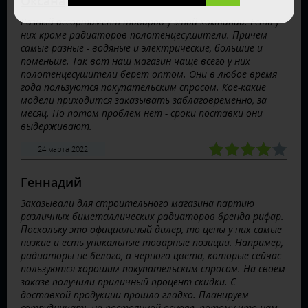
Оксана
Разный ассортимент товаров у этой компании. Есть у
них кроме радиаторов полотенцесушители. Причем
самые разные - водяные и электрические, большие и
поменьше. Так вот наш магазин чаще всего у них
полотенцесушители берет оптом. Они в любое время
года пользуются покупательским спросом. Кое-какие
модели приходится заказывать заблаговременно, за
месяц. Но потом проблем нет - сроки поставки они
выдерживают.
24 марта 2022
Геннадий
Заказывали для строительного магазина партию
различных биметаллических радиаторов бренда рифар.
Поскольку это официальный дилер, то цены у них самые
низкие и есть уникальные товарные позиции. Например,
радиаторы не белого, а черного цвета, которые сейчас
пользуются хорошим покупательским спросом. На своем
заказе получили приличный процент скидки. С
доставкой продукции прошло гладко. Планируем
сотрудничать на постоянной основе, потому что нам